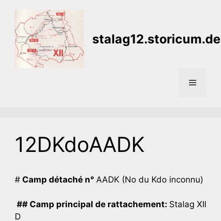
Aller
au
contenu
stalag12.storicum.de
Menu
12DKdoAADK
#
Camp détaché n°
AADK (No du Kdo inconnu)
## Camp principal de rattachement:
Stalag XII
D