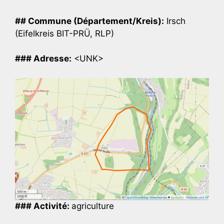
## Commune (Département/Kreis):
Irsch
(Eifelkreis BIT-PRÜ, RLP)
### Adresse:
<UNK>
### Activité:
agriculture