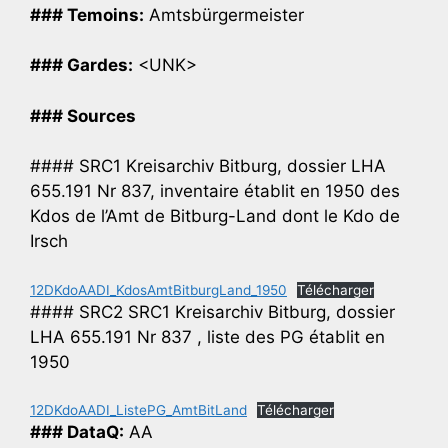
### Temoins:
Amtsbürgermeister
### Gardes:
<UNK>
### Sources
#### SRC1 Kreisarchiv Bitburg, dossier LHA
655.191 Nr 837, inventaire établit en 1950 des
Kdos de l’Amt de Bitburg-Land dont le Kdo de
Irsch
12DKdoAADI_KdosAmtBitburgLand_1950
Télécharger
#### SRC2 SRC1 Kreisarchiv Bitburg, dossier
LHA 655.191 Nr 837 , liste des PG établit en
1950
12DKdoAADI_ListePG_AmtBitLand
Télécharger
### DataQ:
AA