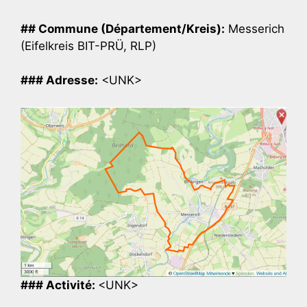
## Commune (Département/Kreis):
Messerich
(Eifelkreis BIT-PRÜ, RLP)
### Adresse:
<UNK>
### Activité:
<UNK>