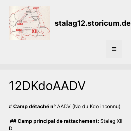
Aller
au
contenu
stalag12.storicum.de
Menu
12DKdoAADV
#
Camp détaché n°
AADV (No du Kdo inconnu)
## Camp principal de rattachement:
Stalag XII
D