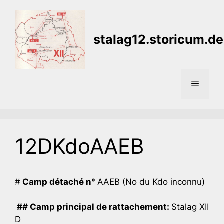
Aller
au
contenu
stalag12.storicum.de
Menu
12DKdoAAEB
#
Camp détaché n°
AAEB (No du Kdo inconnu)
## Camp principal de rattachement:
Stalag XII
D