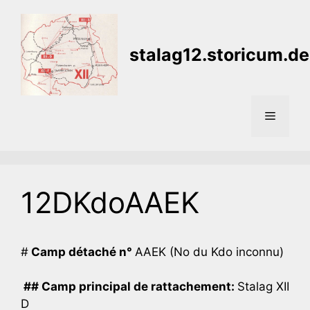
Aller
au
contenu
stalag12.storicum.de
Menu
12DKdoAAEK
#
Camp détaché n°
AAEK (No du Kdo inconnu)
## Camp principal de rattachement:
Stalag XII
D