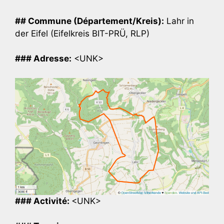
## Commune (Département/Kreis):
Lahr in
der Eifel (Eifelkreis BIT-PRÜ, RLP)
### Adresse:
<UNK>
### Activité:
<UNK>