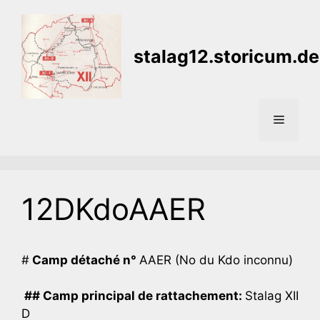
Aller
au
contenu
stalag12.storicum.de
Menu
12DKdoAAER
#
Camp détaché n°
AAER (No du Kdo inconnu)
## Camp principal de rattachement:
Stalag XII
D