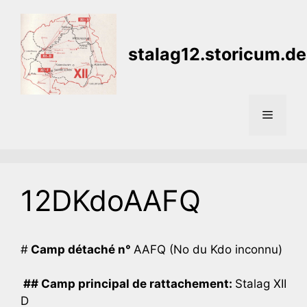
Aller
au
contenu
stalag12.storicum.de
Menu
12DKdoAAFQ
#
Camp détaché n°
AAFQ (No du Kdo inconnu)
## Camp principal de rattachement:
Stalag XII
D