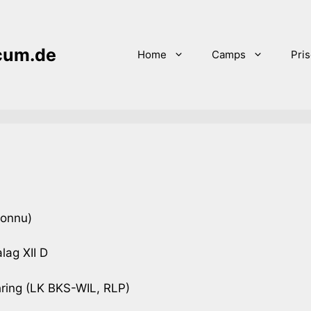
icum.de
Home
Camps
Pri
connu)
lag XII D
ing (LK BKS-WIL, RLP)