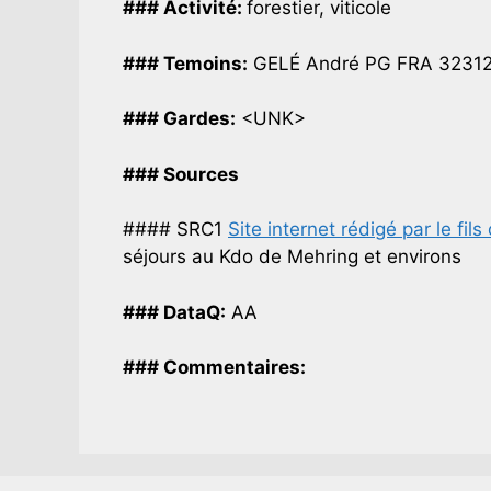
### Activité:
forestier, viticole
### Temoins:
GELÉ André PG FRA 3231
### Gardes:
<UNK>
### Sources
#### SRC1
Site internet rédigé par le fi
séjours au Kdo de Mehring et environs
### DataQ:
AA
### Commentaires: