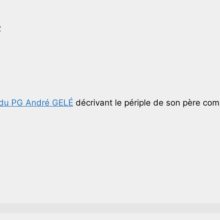
2
ls du PG André GELÉ
décrivant le périple de son père c