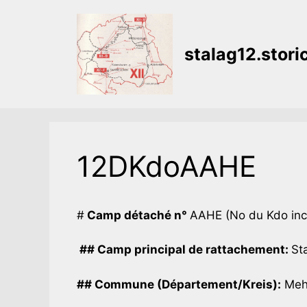
Aller
au
contenu
stalag12.stor
12DKdoAAHE
#
Camp détaché n°
AAHE (No du Kdo in
## Camp principal de rattachement:
Sta
## Commune (Département/Kreis):
Mehr