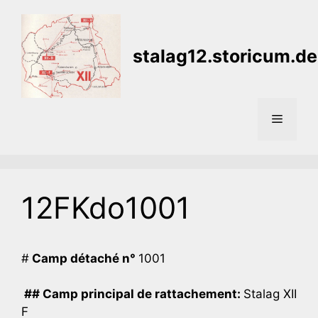
Aller
au
contenu
stalag12.storicum.de
Menu
12FKdo1001
#
Camp détaché n°
1001
## Camp principal de rattachement:
Stalag XII
F