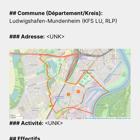
## Commune (Département/Kreis):
Ludwigshafen-Mundenheim (KFS LU, RLP)
### Adresse:
<UNK>
### Activité:
<UNK>
## Effectifs