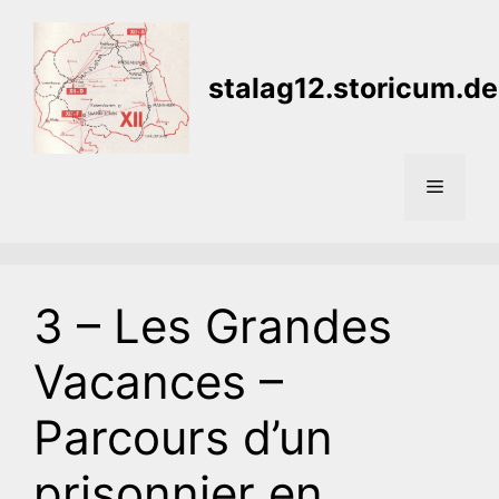
Aller
au
contenu
stalag12.storicum.de
Menu
3 – Les Grandes
Vacances –
Parcours d’un
prisonnier en