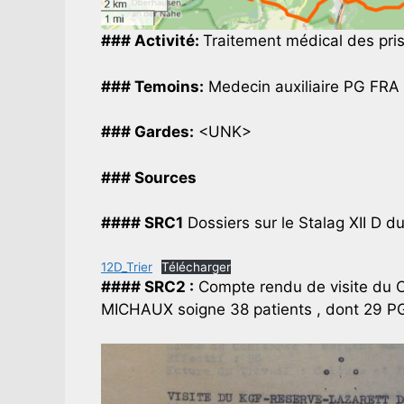
### Activité:
Traitement médical des pri
### Temoins:
Medecin auxiliaire PG FR
### Gardes:
<UNK>
### Sources
#### SRC1
Dossiers sur le Stalag XII D 
12D_Trier
Télécharger
#### SRC2 :
Compte rendu de visite du C
MICHAUX soigne 38 patients , dont 29 P