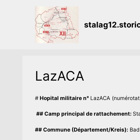
Aller
au
contenu
stalag12.stor
LazACA
#
Hopital militaire n°
LazACA (numérotatio
## Camp principal de rattachement:
Sta
## Commune (Département/Kreis):
Bad-