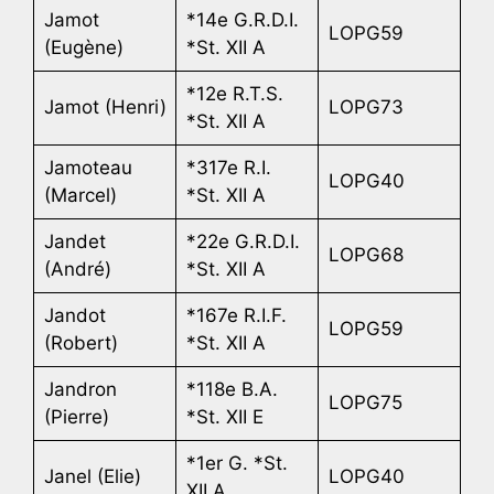
Jamot
*14e G.R.D.I.
LOPG59
(Eugène)
*St. XII A
*12e R.T.S.
Jamot (Henri)
LOPG73
*St. XII A
Jamoteau
*317e R.I.
LOPG40
(Marcel)
*St. XII A
Jandet
*22e G.R.D.I.
LOPG68
(André)
*St. XII A
Jandot
*167e R.I.F.
LOPG59
(Robert)
*St. XII A
Jandron
*118e B.A.
LOPG75
(Pierre)
*St. XII E
*1er G. *St.
Janel (Elie)
LOPG40
XII A