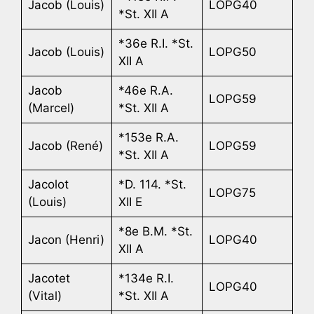
Jacob (Louis)
LOPG40
*St. XII A
*36e R.I. *St.
Jacob (Louis)
LOPG50
XII A
Jacob
*46e R.A.
LOPG59
(Marcel)
*St. XII A
*153e R.A.
Jacob (René)
LOPG59
*St. XII A
Jacolot
*D. 114. *St.
LOPG75
(Louis)
XII E
*8e B.M. *St.
Jacon (Henri)
LOPG40
XII A
Jacotet
*134e R.I.
LOPG40
(Vital)
*St. XII A