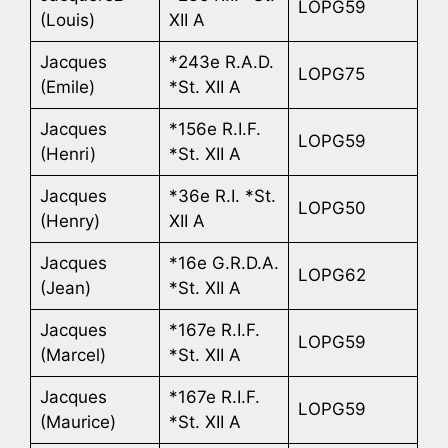
LOPG59
(Louis)
XII A
Jacques
*243e R.A.D.
LOPG75
(Emile)
*St. XII A
Jacques
*156e R.I.F.
LOPG59
(Henri)
*St. XII A
Jacques
*36e R.I. *St.
LOPG50
(Henry)
XII A
Jacques
*16e G.R.D.A.
LOPG62
(Jean)
*St. XII A
Jacques
*167e R.I.F.
LOPG59
(Marcel)
*St. XII A
Jacques
*167e R.I.F.
LOPG59
(Maurice)
*St. XII A