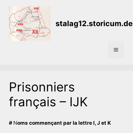
Aller
au
contenu
stalag12.storicum.de
Menu
Prisonniers
français – IJK
#
N
oms commençant par la lettre I, J et K