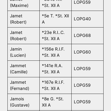
LOPG59
(Maxime)
*St. XII A
Jamet
*5e T. *St. XII
LOPG40
(Robert)
A
Jamet
*23e R.I..C.
LOPG68
(Robert)
*St. XII A
Jamin
*156e R.I.F.
LOPG60
(Lucien)
*St. XII A
Jammet
*141e R.A.
LOPG59
(Camille)
*St. XII A
Jammet
*167e R.I.F.
LOPG59
(Fernand)
*St. XII A
Jamois
*8e G. *St.
LOPG59
(Gustave)
XII A