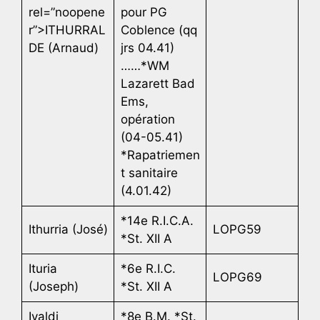
rel=”noopene
pour PG
r”>ITHURRAL
Coblence (qq
DE (Arnaud)
jrs 04.41)
……*WM
Lazarett Bad
Ems,
opération
(04-05.41)
*Rapatriemen
t sanitaire
(4.01.42)
*14e R.I.C.A.
Ithurria (José)
LOPG59
*St. XII A
Ituria
*6e R.I.C.
LOPG69
(Joseph)
*St. XII A
Ivaldi
*8e B.M. *St.