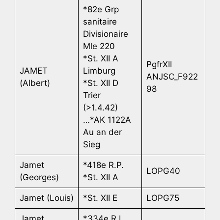
*82e Grp
sanitaire
Divisionaire
Mle 220
*St. XII A
PgfrXII
JAMET
Limburg
ANJSC_F922
(Albert)
*St. XII D
98
Trier
(>1.4.42)
…*AK 1122A
Au an der
Sieg
Jamet
*418e R.P.
LOPG40
(Georges)
*St. XII A
Jamet (Louis)
*St. XII E
LOPG75
Jamet
*334e R.I.