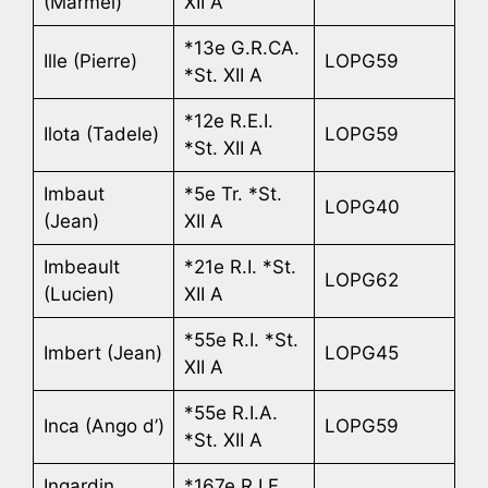
(Marmel)
XII A
*13e G.R.CA.
Ille (Pierre)
LOPG59
*St. XII A
*12e R.E.I.
Ilota (Tadele)
LOPG59
*St. XII A
Imbaut
*5e Tr. *St.
LOPG40
(Jean)
XII A
Imbeault
*21e R.I. *St.
LOPG62
(Lucien)
XII A
*55e R.I. *St.
Imbert (Jean)
LOPG45
XII A
*55e R.I.A.
Inca (Ango d’)
LOPG59
*St. XII A
Ingardin
*167e R.I.F.