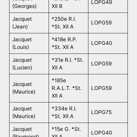
LOPG49
(Georges)
XII B
Jacquet
*250e R.I.
LOPG59
(Jean)
*St. XII A
Jacquet
*418e R.P.
LOPG40
(Louis)
*St. XII A
Jacquet
*31e R.I. *St.
LOPG59
(Lucien)
XII A
*185e
Jacquet
R.A.L.T. *St.
LOPG59
(Maurice)
XII A
Jacquet
*334e R.I.
LOPG75
(Maurice)
*St. XII A
Jacquet
*15e G. *St.
LOPG40
(Raymond)
XII A