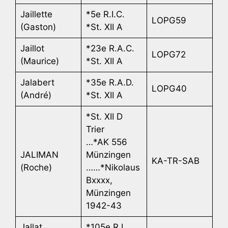
Jaillette
*5e R.I.C.
LOPG59
(Gaston)
*St. XII A
Jaillot
*23e R.A.C.
LOPG72
(Maurice)
*St. XII A
Jalabert
*35e R.A.D.
LOPG40
(André)
*St. XII A
*St. XII D
Trier
…*AK 556
JALIMAN
Münzingen
KA-TR-SAB
(Roche)
……*Nikolaus
Bxxxx,
Münzingen
1942-43
Jallat
*105e R.I.