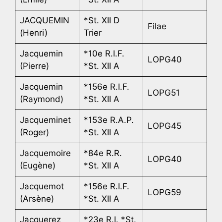
JACQUEMIN
*St. XII D
Filae
(Henri)
Trier
Jacquemin
*10e R.I.F.
LOPG40
(Pierre)
*St. XII A
Jacquemin
*156e R.I.F.
LOPG51
(Raymond)
*St. XII A
Jacqueminet
*153e R.A.P.
LOPG45
(Roger)
*St. XII A
Jacquemoire
*84e R.R.
LOPG40
(Eugène)
*St. XII A
Jacquemot
*156e R.I.F.
LOPG59
(Arsène)
*St. XII A
Jacquerez
*23e R.I. *St.