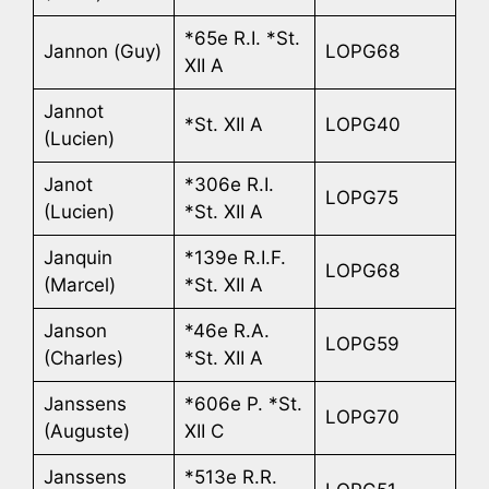
*65e R.I. *St.
Jannon (Guy)
LOPG68
XII A
Jannot
*St. XII A
LOPG40
(Lucien)
Janot
*306e R.I.
LOPG75
(Lucien)
*St. XII A
Janquin
*139e R.I.F.
LOPG68
(Marcel)
*St. XII A
Janson
*46e R.A.
LOPG59
(Charles)
*St. XII A
Janssens
*606e P. *St.
LOPG70
(Auguste)
XII C
Janssens
*513e R.R.