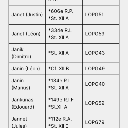
*606e R.P.
Janet (Justin)
LOPG51
*St. XII A
*334e R.I.
Janet (Léon)
LOPG59
*St. XII A
Janik
*St. XII A
LOPG43
(Dimitro)
Janin (Léon)
*Of. XII B
LOPG49
Janin
*134e R.I.
LOPG40
(Marius)
*St. XII A
Jankunas
*149e R.I.F
LOPG59
(Edouard)
*St.XII A
Jannet
*112e R.A.
LOPG79
(Jules)
*St. XII E