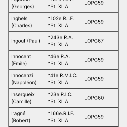
LOPG59
(Georges)
*St. XII A
Inghels
*102e R.I.F.
LOPG59
(Charles)
*St. XII A
*243e R.A.
Ingouf (Paul)
LOPG67
*St. XII A
Innocent
*46e R.A.
LOPG59
(Emile)
*St. XII A
Innocenzi
*41e R.M.I.C.
LOPG59
(Napoléon)
*St. XII A
Insergueix
*23e R.I.C.
LOPG60
(Camille)
*St. XII A
Iragné
*166e.R.I.F.
LOPG59
(Robert)
*St. XII A