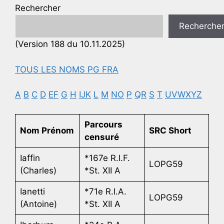
Rechercher
Recherche
(Version 188 du 10.11.2025)
TOUS LES NOMS PG FRA
A
B
C
D
EF
G
H
IJK
L
M
NO
P
QR
S
T
UVWXYZ
Parcours
Nom Prénom
SRC Short
censuré
Iaffin
*167e R.I.F.
LOPG59
(Charles)
*St. XII A
Ianetti
*71e R.I.A.
LOPG59
(Antoine)
*St. XII A