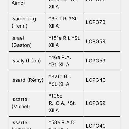
Aimé)
XII A
Isambourg
*6e T.R. *St.
LOPG73
(Henri)
XII A
Israel
*151e R.I. *St.
LOPG59
(Gaston)
XII A
*46e R.A.
Issaly (Léon)
LOPG59
*St. XII A
*321e R.I.
Issard (Rémy)
LOPG40
*St. XII A
*105e
Issartel
R.I.C.A. *St.
LOPG59
(Michel)
XII A
Issartel
*53e R.A.D.
LOPG40