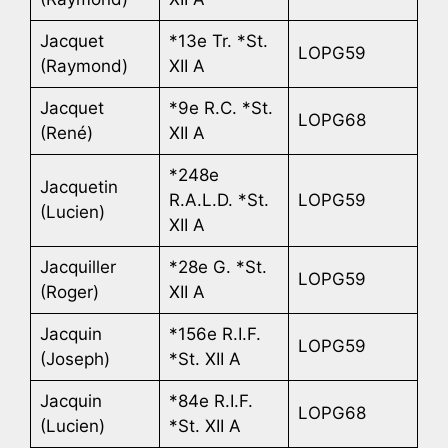
Jacquet
*13e Tr. *St.
LOPG59
(Raymond)
XII A
Jacquet
*9e R.C. *St.
LOPG68
(René)
XII A
*248e
Jacquetin
R.A.L.D. *St.
LOPG59
(Lucien)
XII A
Jacquiller
*28e G. *St.
LOPG59
(Roger)
XII A
Jacquin
*156e R.I.F.
LOPG59
(Joseph)
*St. XII A
Jacquin
*84e R.I.F.
LOPG68
(Lucien)
*St. XII A