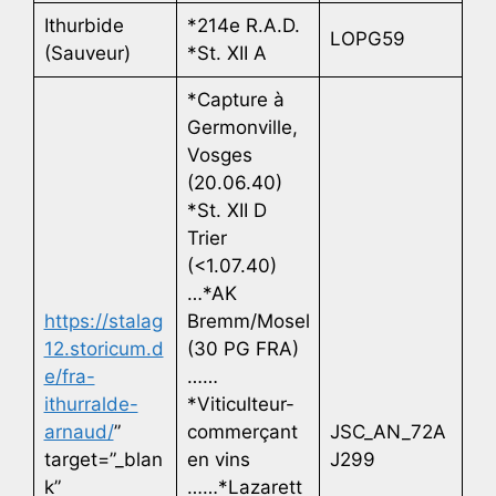
Ithurbide
*214e R.A.D.
LOPG59
(Sauveur)
*St. XII A
*Capture à
Germonville,
Vosges
(20.06.40)
*St. XII D
Trier
(<1.07.40)
…*AK
https://stalag
Bremm/Mosel
12.storicum.d
(30 PG FRA)
e/fra-
……
ithurralde-
*Viticulteur-
arnaud/
”
commerçant
JSC_AN_72A
target=”_blan
en vins
J299
k”
……*Lazarett