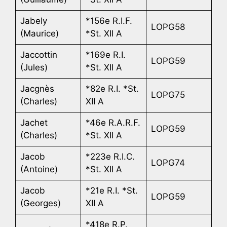
Jabely
*156e R.I.F.
LOPG58
(Maurice)
*St. XII A
Jaccottin
*169e R.I.
LOPG59
(Jules)
*St. XII A
Jacgnès
*82e R.I. *St.
LOPG75
(Charles)
XII A
Jachet
*46e R.A.R.F.
LOPG59
(Charles)
*St. XII A
Jacob
*223e R.I.C.
LOPG74
(Antoine)
*St. XII A
Jacob
*21e R.I. *St.
LOPG59
(Georges)
XII A
*418e R.P.