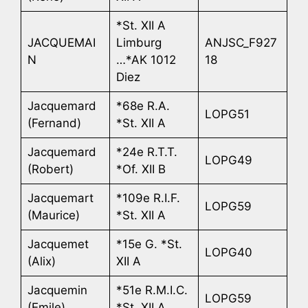
*St. XII A
JACQUEMAI
Limburg
ANJSC_F927
N
…*AK 1012
18
Diez
Jacquemard
*68e R.A.
LOPG51
(Fernand)
*St. XII A
Jacquemard
*24e R.T.T.
LOPG49
(Robert)
*Of. XII B
Jacquemart
*109e R.I.F.
LOPG59
(Maurice)
*St. XII A
Jacquemet
*15e G. *St.
LOPG40
(Alix)
XII A
Jacquemin
*51e R.M.I.C.
LOPG59
(Emile)
*St. XII A