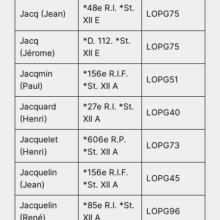
*48e R.I. *St.
Jacq (Jean)
LOPG75
XII E
Jacq
*D. 112. *St.
LOPG75
(Jérome)
XII E
Jacqmin
*156e R.I.F.
LOPG51
(Paul)
*St. XII A
Jacquard
*27e R.I. *St.
LOPG40
(Henri)
XII A
Jacquelet
*606e R.P.
LOPG73
(Henri)
*St. XII A
Jacquelin
*156e R.I.F.
LOPG45
(Jean)
*St. XII A
Jacquelin
*85e R.I. *St.
LOPG96
(René)
XII A