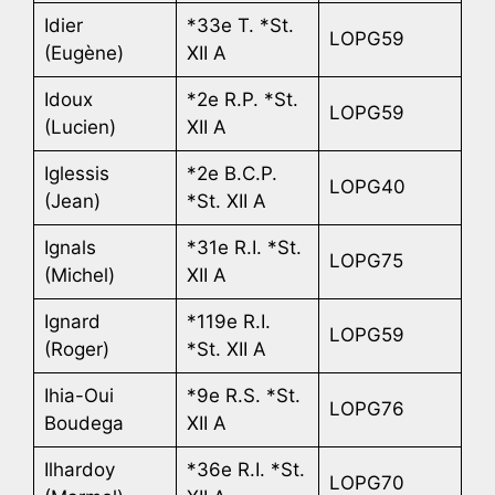
Idier
*33e T. *St.
LOPG59
(Eugène)
XII A
Idoux
*2e R.P. *St.
LOPG59
(Lucien)
XII A
Iglessis
*2e B.C.P.
LOPG40
(Jean)
*St. XII A
Ignals
*31e R.I. *St.
LOPG75
(Michel)
XII A
Ignard
*119e R.I.
LOPG59
(Roger)
*St. XII A
Ihia-Oui
*9e R.S. *St.
LOPG76
Boudega
XII A
Ilhardoy
*36e R.I. *St.
LOPG70