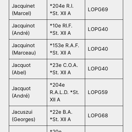
Jacquinet
*204e R.I.
LOPG69
(Marcel)
*St. XII A
Jacquinot
*10e RI.F.
LOPG40
(André)
*St. XII A
Jacquinot
*153e R.A.F.
LOPG40
(Marceau)
*St. XII A
Jacquot
*23e C.O.A.
LOPG40
(Abel)
*St. XII A
*204e
Jacquot
R.A.L.D. *St.
LOPG59
(André)
XII A
Jacuszui
*22e B.A.
LOPG68
(Georges)
*St. XII A
*20e