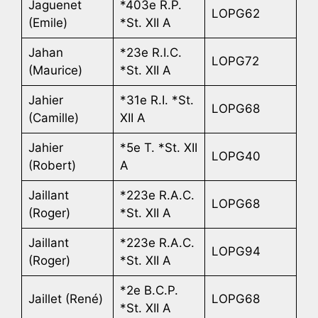
Jaguenet
*403e R.P.
LOPG62
(Emile)
*St. XII A
Jahan
*23e R.I.C.
LOPG72
(Maurice)
*St. XII A
Jahier
*31e R.I. *St.
LOPG68
(Camille)
XII A
Jahier
*5e T. *St. XII
LOPG40
(Robert)
A
Jaillant
*223e R.A.C.
LOPG68
(Roger)
*St. XII A
Jaillant
*223e R.A.C.
LOPG94
(Roger)
*St. XII A
*2e B.C.P.
Jaillet (René)
LOPG68
*St. XII A