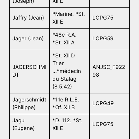
(Joseph)
XII E
*Marine. *St.
Jaffry (Jean)
LOPG75
XII E
*46e R.A.
Jager (Jean)
LOPG59
*St. XII A
*St. XII D
Trier
JAGERSCHMI
ANJSC_F922
…*médecin
DT
98
du Stalag
(8.5.42)
Jagerschmidt
*11e R.L.E.
LOPG49
(Philippe)
*Of. XII B
Jagu
*D. 112. *St.
LOPG75
(Eugène)
XII E