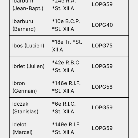
Ibarburn
*24e R.A.
LOPG59
(Jean-Bapt.)
*St. XII A
Ibarburu
*10e B.C.P.
LOPG40
(Bernard)
*St. XII A
*18e Tr. *St.
Ibos (Lucien)
LOPG75
XII A
*42e R.B.C
Ibriet (Julien)
LOPG59
*St. XII A
Ibron
*146e R.I.F.
LOPG58
(Germain)
*St. XII A
Idczak
*6e R.I.C.
LOPG59
(Stanislas)
*St. XII A
Idelot
*149e R.I.F.
LOPG59
(Marcel)
*St. XII A