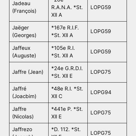
Jadeau
R.A.N.A. *St.
LOPG59
(François)
XII A
Jaëger
*167e R.I.F.
LOPG59
(Georges)
*St. XII A
Jaffeux
*105e R.I.
LOPG59
(Auguste)
*St. XII A
*24e G.R.D.I.
Jaffre (Jean)
LOPG75
*St. XII E
Jaffré
*48e R.I. *St.
LOPG94
(Joacbim)
XII C
Jaffre
*441e P. *St.
LOPG75
(Nicolas)
XII E
Jaffrezo
*D. 112. *St.
LOPG75