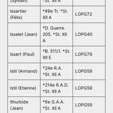
(Sylvain)
*St. XII A
Issartier
*49e Tr. *St.
LOPG72
(Félix)
XII A
*D. Guerre.
Isselet (Jean)
205. *St. XII
LOPG40
A
*B. 511/1. *St.
Issert (Paul)
LOPG79
XII E
*24e R.A.
Istil (Armand)
LOPG59
*St. XII A
*214e R.A.D.
Istil (Etienne)
LOPG59
*St. XII A
Ithurbide
*6e G.A.A.
LOPG59
(Jean)
*St. XII A