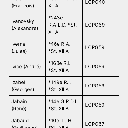
LOPG40
(François)
XII A
*243e
Ivanovsky
R.A.L.D. *St.
LOPG69
(Alexandre)
XII A
Ivernel
*46e R.A.
LOPG59
(Jules)
*St. XII A
*168e R.I.
Ivipe (André)
LOPG59
*St. XII A
Izabel
*149e R.I.
LOPG59
(Georges)
*St. XII A
Jabain
*14e G.R.D.I.
LOPG59
(René)
*St. XII A
Jabaud
*10e Tr. H.
LOPG67
(Guillaume)
*St. XII A