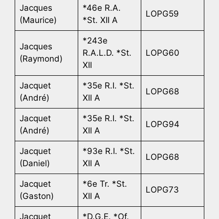
Jacques
*46e R.A.
LOPG59
(Maurice)
*St. XII A
*243e
Jacques
R.A.L.D. *St.
LOPG60
(Raymond)
XII
Jacquet
*35e R.I. *St.
LOPG68
(André)
XII A
Jacquet
*35e R.I. *St.
LOPG94
(André)
XII A
Jacquet
*93e R.I. *St.
LOPG68
(Daniel)
XII A
Jacquet
*6e Tr. *St.
LOPG73
(Gaston)
XII A
Jacquet
*D.G.E. *Of.