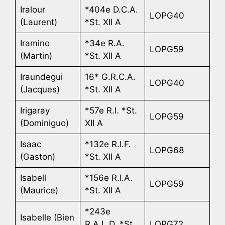
Iralour
*404e D.C.A.
LOPG40
(Laurent)
*St. XII A
Iramino
*34e R.A.
LOPG59
(Martin)
*St. XII A
Iraundegui
16* G.R.C.A.
LOPG40
(Jacques)
*St. XII A
Irigaray
*57e R.I. *St.
LOPG59
(Dominiguo)
XII A
Isaac
*132e R.I.F.
LOPG68
(Gaston)
*St. XII A
Isabell
*156e R.I.A.
LOPG59
(Maurice)
*St. XII A
*243e
Isabelle (Bien
R.A.L.D. *St.
LOPG72